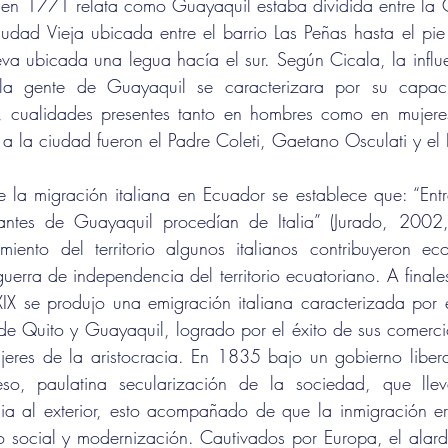
n en 1771 relata como Guayaquil estaba dividida entre la C
dad Vieja ubicada entre el barrio Las Peñas hasta el pie 
 ubicada una legua hacía el sur. Según Cicala, la influe
la gente de Guayaquil se caracterizara por su capaci
, cualidades presentes tanto en hombres como en mujeres.
 a la ciudad fueron el Padre Coleti, Gaetano Osculati y el 
 la migración italiana en Ecuador se establece que: “En
antes de Guayaquil procedían de Italia” (Jurado, 2002,
iento del territorio algunos italianos contribuyeron ec
uerra de independencia del territorio ecuatoriano. A finales 
IX se produjo una emigración italiana caracterizada por e
s de Quito y Guayaquil, logrado por el éxito de sus comercio
eres de la aristocracia. En 1835 bajo un gobierno libera
so, paulatina secularización de la sociedad, que llev
cia al exterior, esto acompañado de que la inmigración er
 social y modernización. Cautivados por Europa, el alarde