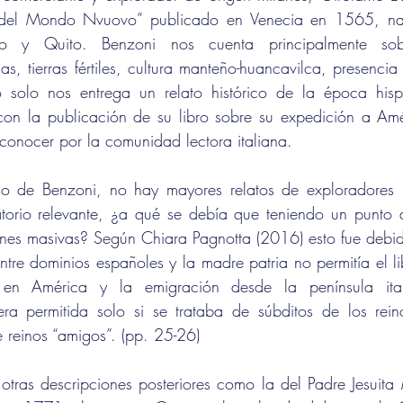
ia del Mondo Nvuovo” publicado en Venecia en 1565, nar
ejo y Quito. Benzoni nos cuenta principalmente sob
s, tierras fértiles, cultura manteño-huancavilca, presencia 
 solo nos entrega un relato histórico de la época hisp
con la publicación de su libro sobre su expedición a Amé
onocer por la comunidad lectora italiana.
o de Benzoni, no hay mayores relatos de exploradores n
torio relevante, ¿a qué se debía que teniendo un punto d
ones masivas? Según Chiara Pagnotta (2016) esto fue debid
es en América y la emigración desde la península itali
ra permitida solo si se trataba de súbditos de los reino
e reinos “amigos”. (pp. 25-26)
otras descripciones posteriores como la del Padre Jesuita