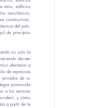
otros, edificios 
os neoclásicos, 
s constructivas, 
ectura del país, 
il de principios 
cando no solo la 
 haciendo decaer 
mico afectaron a 
la de represivas 
 privados de su 
Negra promovida 
s a los sectores 
ccaferri, y cómo 
a a partir de la 