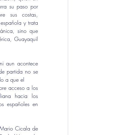
ra su paso por 
re sus costas, 
española y trata 
ánica, sino que 
rica, Guayaquil 
i aun acontece 
e partida no se 
o a que el 
ana hacia los 		
s españoles en 	
 Mario Cicala de 