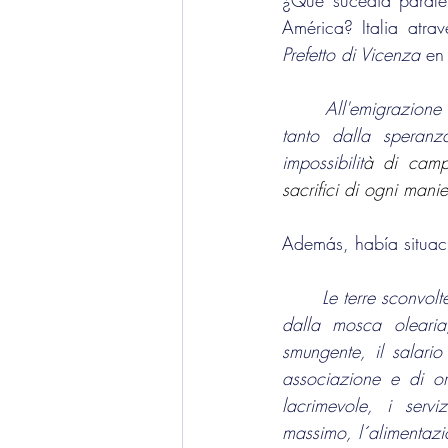
¿Qué sucedía paralel
Prefetto di Vicenza
 en
impossibilit
sacrifici di ogni manie
Además, había situac
Le terre sconvolte
smungente, il salario 
associazione e di org
massimo, l´alimentazi