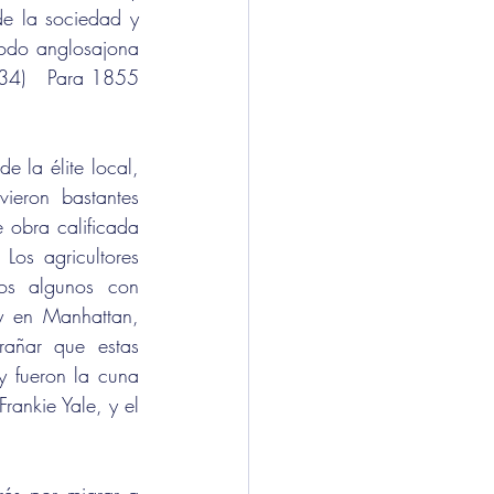
de la sociedad y 
todo anglosajona 
 34)   Para 1855 
 la élite local, 
ieron bastantes 
obra calificada 
os agricultores 
dos algunos con 
ly en Manhattan, 
añar que estas 
y fueron la cuna 
rankie Yale, y el 