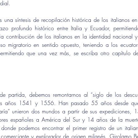
ial.
s una síntesis de recopilación histórica de los italianos e
lazo profundo histórico entre Italia y Ecuador, permitiendo
la contribución de los italianos en la identidad nacional 
o migratorio en sentido opuesto, teniendo a los ecuatori
permitiendo que una vez más, se escriba otro capítulo de
de partida, debemos remontarnos al “siglo de los descubri
los años 1541 y 1556. Han pasado 55 años desde que 
aría” unieron dos mundos a partir de sus expediciones, 1
ores españoles a América del Sur y 14 años de la muert
 donde podemos encontrar el primer registro de un italia
comerciante y explorador de origen milanés, Girolamo Be