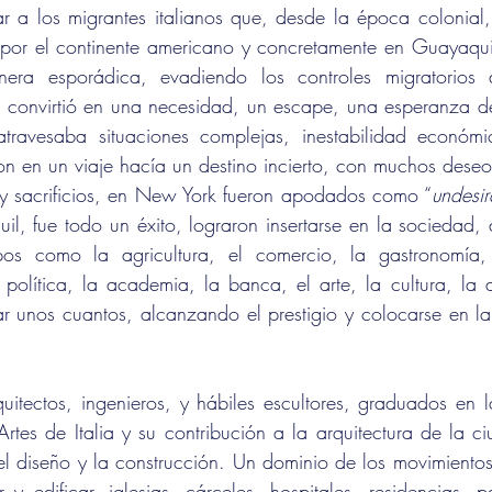
ar a los migrantes italianos que, desde la época colonial, s
 por el continente americano y concretamente en Guayaqu
era esporádica, evadiendo los controles migratorios d
e convirtió en una necesidad, un escape, una esperanza de
travesaba situaciones complejas, inestabilidad económic
on en un viaje hacía un destino incierto, con muchos deseo
 y sacrificios, en New York fueron apodados como “
undesi
, fue todo un éxito, lograron insertarse en la sociedad, 
os como la agricultura, el comercio, la gastronomía, l
 política, la academia, la banca, el arte, la cultura, la ar
 unos cuantos, alcanzando el prestigio y colocarse en la
quitectos, ingenieros, y hábiles escultores, graduados en la
Artes de Italia y su contribución a la arquitectura de la c
l diseño y la construcción. Un dominio de los movimientos 
 y edificar, iglesias, cárceles, hospitales, residencias, pa