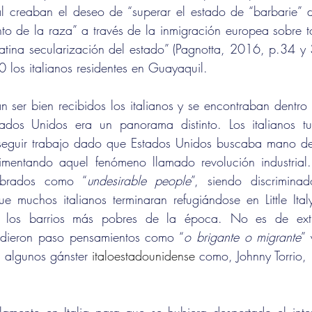
ial creaban el deseo de “superar el estado de “barbarie” 
to de la raza” a través de la inmigración europea sobre 
atina secularización del estado” (Pagnotta, 2016, p.34 y
 los italianos residentes en Guayaquil.
 ser bien recibidos los italianos y se encontraban dentro de
dos Unidos era un panorama distinto. Los italianos tuv
nseguir trabajo dado que Estados Unidos buscaba mano de 
imentando aquel fenómeno llamado revolución industrial. L
ombrados como “
undesirable people
”, siendo discrimina
e muchos italianos terminaran refugiándose en Little Ita
 los barrios más pobres de la época. No es de extr
s dieron paso pensamientos como “
o brigante o migrante
” 
 algunos gánster 
italoestadounidense
 como, Johnny Torrio, F