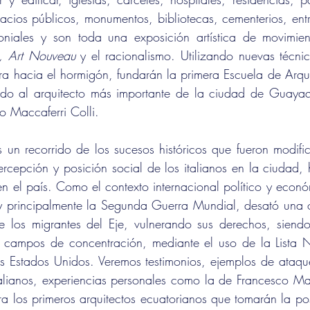
cios públicos, monumentos, bibliotecas, cementerios, entre 
niales y son toda una exposición artística de movimient
, Art Nouveau
 y el racionalismo. Utilizando nuevas técnica
 hacia el hormigón, fundarán la primera Escuela de Arquit
endo al arquitecto más importante de la ciudad de Guayaqu
o Maccaferri Colli.
un recorrido de los sucesos históricos que fueron modifi
percepción y posición social de los italianos en la ciudad,
 en el país. Como el contexto internacional político y econó
y principalmente la Segunda Guerra Mundial, desató una o
 los migrantes del Eje, vulnerando sus derechos, siendo
a campos de concentración, mediante el uso de la Lista 
s Estados Unidos. Veremos testimonios, ejemplos de ataque
talianos, experiencias personales como la de Francesco Ma
a los primeros arquitectos ecuatorianos que tomarán la post