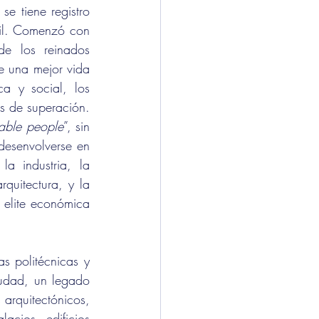
e tiene registro 
il. Comenzó con 
e los reinados 
 una mejor vida 
a y social, los 
s de superación. 
rable people
”, sin 
desenvolverse en 
a industria, la 
quitectura, y la 
 elite económica 
s politécnicas y 
iudad, un legado 
arquitectónicos, 
lacios, edificios 