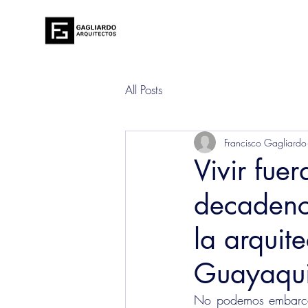
All Posts
Francisco Gagliardo
Vivir fue
decadenci
la arquit
Guayaqui
No podemos embarcar