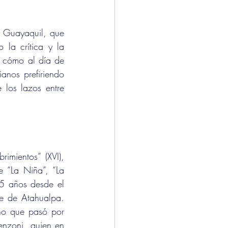
n Guayaquil, que 
 la crítica y la 
y cómo al día de 
anos prefiriendo 
 los lazos entre 
mientos” (XVI), 
“La Niña”, “La 
5 años desde el 
e de Atahualpa. 
no que pasó por 
nzoni, quien en 