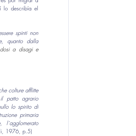
és por migrar a 
América? Italia atravesaba problemas económicos, pobreza y desempleo, así lo describía el 
All'emigrazione si abbandonano moltissimi contadini, i quali vi devono essere spinti non 
tanto dalla speranza di trovare in America di che arricchire rapidamente, quanto dalla 
à di campare più oltre la vita nella loro patria, sia pure adattandosi a disagi e 
 colture afflitte 	
dalla mosca olearia, dalla fillossera; la possidenza retriva e assenteista, il patto agrario 
lo lo spirito di 	
uzione primaria 	
lacrimevole, i servizi pubblici inadeguati, le abitazioni misere e malsane, l´agglomerato 
li, 1976, p.5)