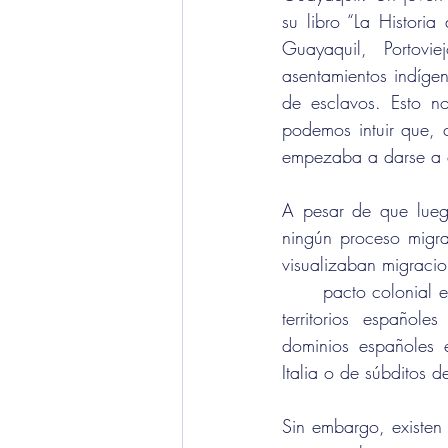
su libro “La Histor
Guayaquil, Portovi
asentamientos indígena
de esclavos. Esto no
podemos intuir que, 
empezaba a darse a c
A pesar de que lueg
ningún proceso migra
visualizaban migraci
	pacto colonial entre dominios españoles y la madre patria no permitía el libre acceso a los 	
territorios español
dominios españoles e
Italia o de súbditos d
Sin embargo, existen 