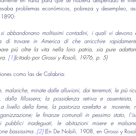
amente en Italia para que se hubiera despertado el inter
 1890:
ra. 
[1]
(citado por Grossi y Rosoli, 1976, p. 5)
iones como las de Calabria:
, malariche, minate dalle alluvioni, dai terremoti, le più ricche
a livello della fame, la pastoriza rarefatta e  morente, nul
anizzazione; le finanze comunali in pessimo stato, l`istr
one bassissima..
[2]
 (En De Nobili, 1908, en Grossi y Roso